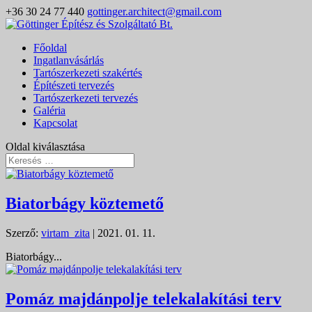
+36 30 24 77 440
gottinger.architect@gmail.com
Főoldal
Ingatlanvásárlás
Tartószerkezeti szakértés
Építészeti tervezés
Tartószerkezeti tervezés
Galéria
Kapcsolat
Oldal kiválasztása
Biatorbágy köztemető
Szerző:
virtam_zita
|
2021. 01. 11.
Biatorbágy...
Pomáz majdánpolje telekalakítási terv