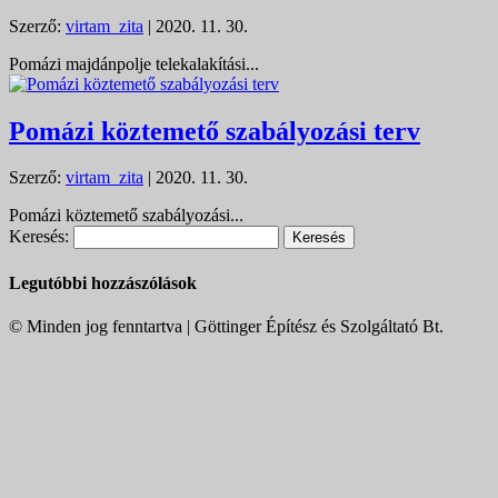
Szerző:
virtam_zita
|
2020. 11. 30.
Pomázi majdánpolje telekalakítási...
Pomázi köztemető szabályozási terv
Szerző:
virtam_zita
|
2020. 11. 30.
Pomázi köztemető szabályozási...
Keresés:
Legutóbbi hozzászólások
© Minden jog fenntartva | Göttinger Építész és Szolgáltató Bt.