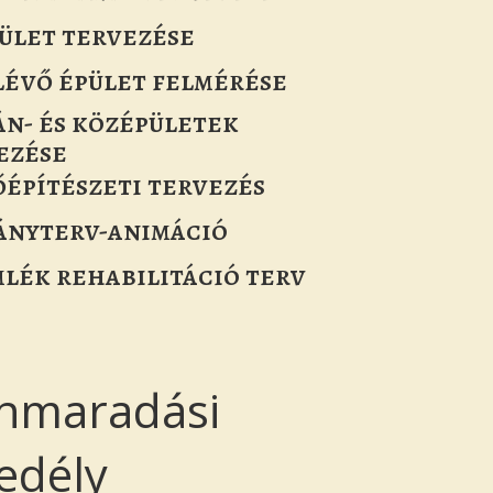
pület tervezése
évő épület felmérése
n- és középületek
ezése
őépítészeti tervezés
ányterv-animáció
lék rehabilitáció terv
nmaradási
edély