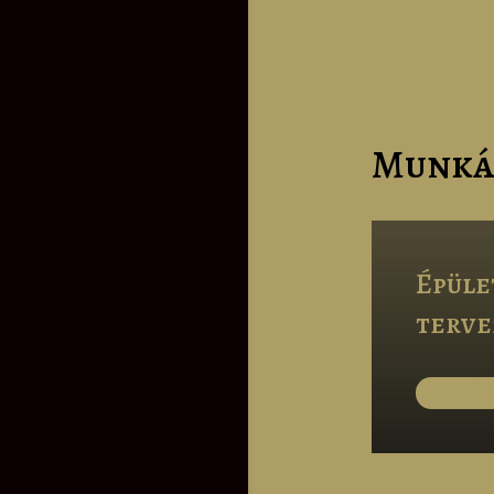
Munká
Épüle
terve
TOVÁB