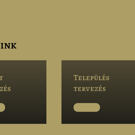
ink
t
Település
zés
tervezés
B
TOVÁBB