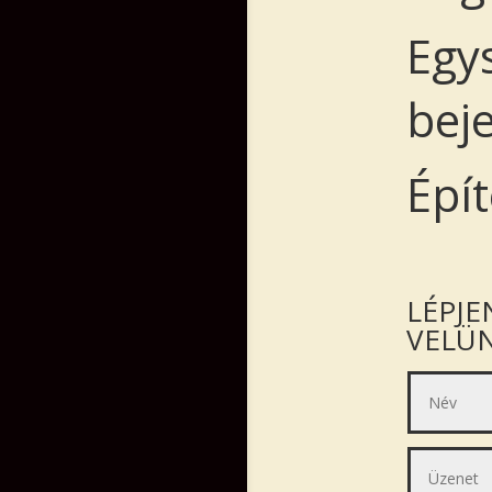
Egy
bej
Épí
LÉPJE
VELÜN