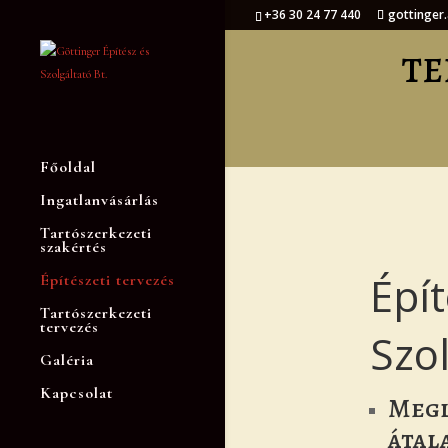
+36 30 24 77 440
gottinger
TE
Főoldal
Ingatlanvásárlás
Tartószerkezeti
szakértés
Épí
Építészeti tervezés
Tartószerkezeti
tervezés
Szo
Galéria
Kapcsolat
Megl
átal