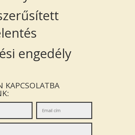
szerűsített
elentés
tési engedély
N KAPCSOLATBA
K: