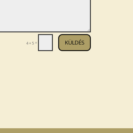
KÜLDÉS
=
4 + 5