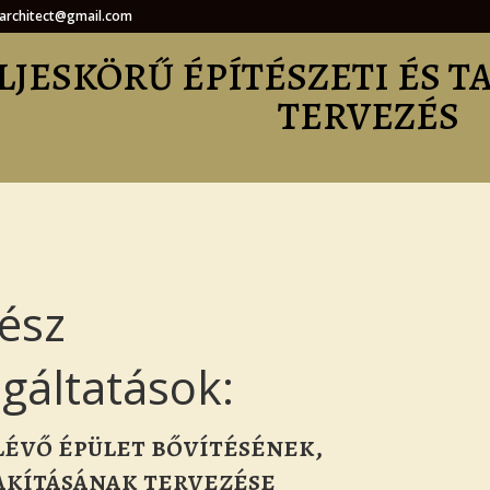
.architect@gmail.com
LJESKÖRŰ ÉPÍTÉSZETI ÉS 
TERVEZÉS
tész
lgáltatások:
évő épület bővítésének,
akításának tervezése