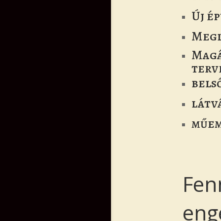
Új é
Megl
Magá
terv
bels
látv
műem
Fen
eng