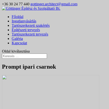
+36 30 24 77 440
gottinger.architect@gmail.com
Főoldal
Ingatlanvásárlás
Tartószerkezeti szakértés
Építészeti tervezés
Tartószerkezeti tervezés
Galéria
Kapcsolat
Oldal kiválasztása
Prompt ipari csarnok